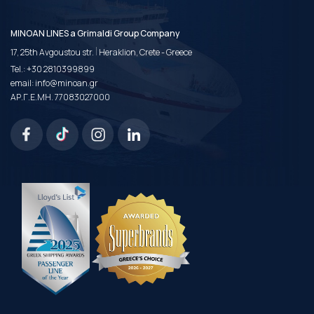
MINOAN LINES a Grimaldi Group Company
|
17, 25th Avgoustou str.
Heraklion, Crete - Greece
Tel.:
+30 2810399899
email:
info@minoan.gr
ΑΡ.Γ.Ε.ΜΗ. 77083027000