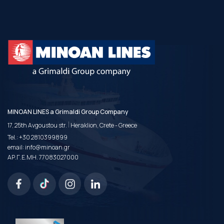
MINOAN LINES a Grimaldi Group Company
|
17, 25th Avgoustou str.
Heraklion, Crete - Greece
Tel.:
+30 2810399899
email:
info@minoan.gr
ΑΡ.Γ.Ε.ΜΗ. 77083027000