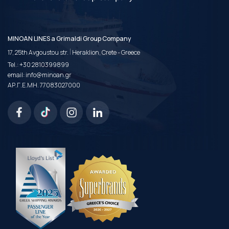
MINOAN LINES a Grimaldi Group Company
|
17, 25th Avgoustou str.
Heraklion, Crete - Greece
Tel.:
+30 2810399899
email:
info@minoan.gr
ΑΡ.Γ.Ε.ΜΗ. 77083027000