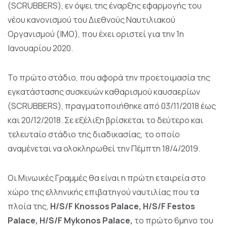
(SCRUBBERS), εν όψει της έναρξης εφαρμογής του
νέου κανονισμού του Διεθνούς Ναυτιλιακού
Οργανισμού (IMO), που έχει οριστεί για την 1η
Ιανουαρίου 2020.
Το πρώτο στάδιο, που αφορά την προετοιμασία της
εγκατάστασης συσκευών καθαρισμού καυσαερίων
(SCRUBBERS), πραγματοποιήθηκε από 03/11/2018 έως
και 20/12/2018. Σε εξέλιξη βρίσκεται το δεύτερο και
τελευταίο στάδιο της διαδικασίας, το οποίο
αναμένεται να ολοκληρωθεί την Πέμπτη 18/4/2019.
Οι Μινωικές Γραμμές θα είναι η πρώτη εταιρεία στο
χώρο της ελληνικής επιβατηγού ναυτιλίας που τα
πλοία της,
H
/
S
/
F
Knossos
Palace
,
H
/
S
/
F
Festos
Palace
,
H
/
S
/
F
Mykonos
Palace
,
το πρώτο 6μηνο του