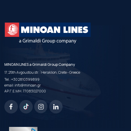
MINOAN LINES a Grimaldi Group Company
|
17, 25th Avgoustou str.
Heraklion, Crete - Greece
Tel.:
+30 2810399899
email:
info@minoan.gr
ΑΡ.Γ.Ε.ΜΗ. 77083027000