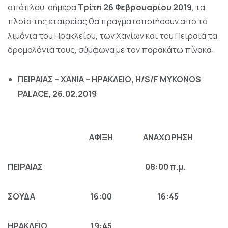
απόπλου, σήμερα
Τρίτη
26 Φεβρουαρίου
201
9
, τα
πλοία της εταιρείας θα πραγματοποιήσουν από τα
λιμάνια του Ηρακλείου, των Χανίων και του Πειραιά τα
δρομολόγιά τους, σύμφωνα με τον παρακάτω πίνακα:
ΠΕΙΡΑΙΑΣ – ΧΑ
NIA
–
H
ΡΑΚΛΕΙΟ,
H
/
S
/
F
MYKONOS
PALACE
, 26.02.2019
ΑΦΙΞΗ
ΑΝΑΧΩΡΗΣΗ
ΠΕΙΡΑΙΑΣ
08
:00 π
.
μ
.
ΣΟΥΔΑ
16
:00
16
:
45
ΗΡΑΚΛΕΙΟ
19
:
45