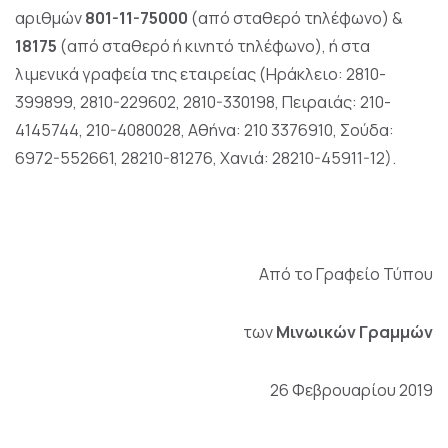
αριθμών
801-11-75000
(από σταθερό τηλέφωνο) &
18175
(από σταθερό ή κινητό τηλέφωνο), ή στα
λιμενικά γραφεία της εταιρείας (Ηράκλειο: 2810-
399899, 2810-229602, 2810-330198, Πειραιάς: 210-
4145744, 210-4080028, Αθήνα: 210 3376910, Σούδα:
6972-552661, 28210-81276, Χανιά: 28210-45911-12).
Από το Γραφείο Τύπου
των
Μινωικών Γραμμών
26 Φεβρουαρίου 2019