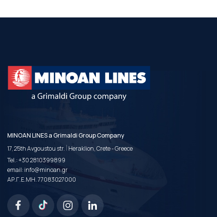
MINOAN LINES a Grimaldi Group Company
|
17, 25th Avgoustou str.
Heraklion, Crete - Greece
Tel.:
+30 2810399899
email:
info@minoan.gr
ΑΡ.Γ.Ε.ΜΗ. 77083027000