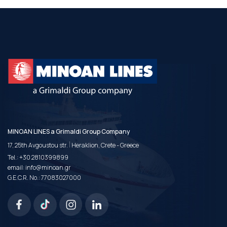
MINOAN LINES a Grimaldi Group Company
|
17, 25th Avgoustou str.
Heraklion, Crete - Greece
Tel.:
+30 2810399899
email:
info@minoan.gr
G.E.C.R. No.: 77083027000