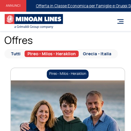
Offerta in Classe Economica per Famiglie e ​​Gruppi Sulla Tratt
ANNUNCI
Offres
Tutti
Pireo - Milos - Heraklion
Grecia - Italia
Pireo - Milos - Heraklion