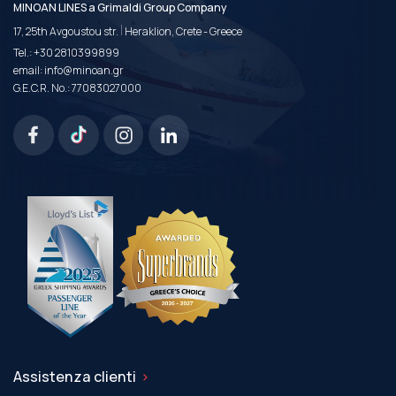
MINOAN LINES a Grimaldi Group Company
|
17, 25th Avgoustou str.
Heraklion, Crete - Greece
Tel.:
+30 2810399899
email:
info@minoan.gr
G.E.C.R. No.: 77083027000
Assistenza clienti