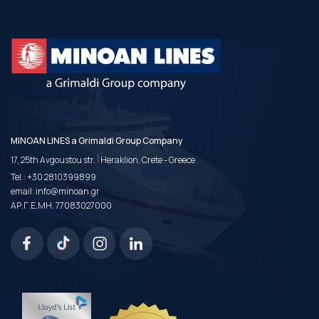
MINOAN LINES a Grimaldi Group Company
|
17, 25th Avgoustou str.
Heraklion, Crete - Greece
Tel.:
+30 2810399899
email:
info@minoan.gr
ΑΡ.Γ.Ε.ΜΗ. 77083027000