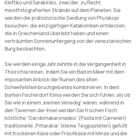
Kleftiko und Sarakiniko, zwei der, zu Recht,
meistfotografierten Strände auf dem Planeten. Sie
werden die prähistorische Siedlung von Phylakopi
besuchen, die einzigartigen Katakomben entdecken,
die in Griechenland überlebt haben und einen
verträumten Sonnenuntergang von der venezianischen
Burg beobachten.
Sie werden einige Jahrzehnte in die Vergangenheit in
Thiorichia reisen, indem Sie ein Bad im Meer mit dem
imposanten Anblick der Ruinen des alten
Schwefelsteinbruchgebietes kombinieren. In dem
bunten Fischerdorf Klima werden Sie sich fühlen, als ob
Sie wie in einem „kleinen Venedig“ wären, während in
den Tavernen der Insel werden Sie frischen Fisch,
köstliche “Garidomakaronades“ (Pasta mit Garnelen)
traditionelle „Pittarakia“ (kleine Teigpasteten) gefüllt
mit trockenen Käse oder Frischkäse mit Minze und die