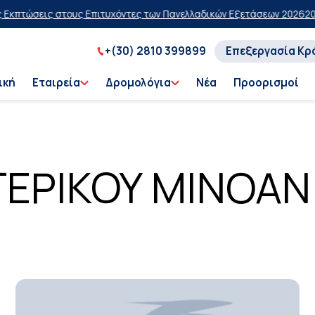
ς στους Επιτυχόντες των Πανελλαδικών Εξετάσεων 2026
20% έκπτωση 
+(30) 2810 399899
Επεξεργασία Κρ
ική
Εταιρεία
Δρομολόγια
Νέα
Προορισμοί
ΕΡΙΚΟΥ MINOAN 