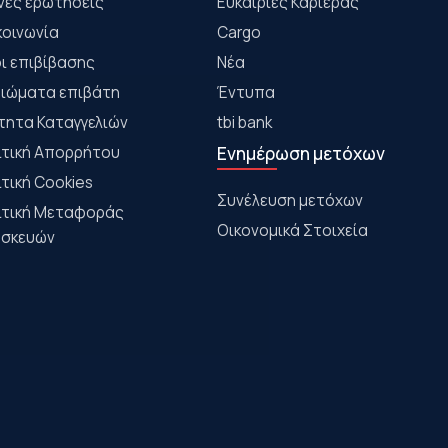
νές ερωτήσεις
Ευκαιρίες Καριέρας
κοινωνία
Cargo
ι επιβίβασης
Νέα
αιώματα επιβάτη
Έντυπα
τητα Καταγγελιών
tbi bank
ιτική Απορρήτου
Ενημέρωση μετόχων
ιτική Cookies
Συνέλευση μετόχων
ιτική Μεταφοράς
Οικονομικά Στοιχεία
σκευών