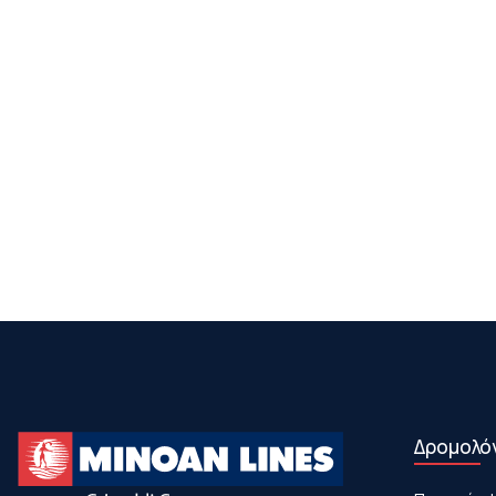
Δρομολό