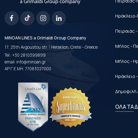
Πειραιάς-
Ηράκλειο-
Πειραιάς 
MINOAN LINES a Grimaldi Group Company
|
Μήλος - Π
17, 25th Avgoustou str.
Heraklion, Crete - Greece
Tel.:
+30 2810399899
Μήλος - Η
email:
info@minoan.gr
ΑΡ.Γ.Ε.ΜΗ. 77083027000
Ηράκλειο 
Δημοφιλή 
ΟΛΑ ΤΑ 