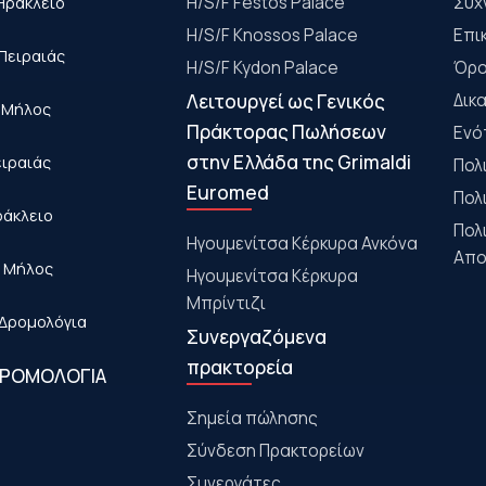
Ηράκλειο
Η/S/F Festos Palace
Συχ
H/S/F Knossos Palace
Επι
Πειραιάς
H/S/F Kydon Palace
Όρο
Λειτουργεί ως Γενικός
Δικ
- Μήλος
Πράκτορας Πωλήσεων
Ενό
στην Ελλάδα της Grimaldi
ειραιάς
Πολ
Euromed
Πολ
ράκλειο
Πολ
Ηγουμενίτσα Κέρκυρα Ανκόνα
Απο
- Μήλος
Ηγουμενίτσα Κέρκυρα
Μπρίντιζι
Δρομολόγια
Συνεργαζόμενα
πρακτορεία
ΔΡΟΜΟΛΟΓΙΑ
Σημεία πώλησης
Σύνδεση Πρακτορείων
Συνεργάτες