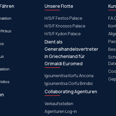
 Fähren
Unsere Flotte
Kun
raklion
Η/S/F Festos Palace
F.A.
H/S/F Knossos Palace
Kon
 Piräus
Η/S/F Kydon Palace
All
Dient als
Pas
los
Generalhandelsvertreter
Bes
in Griechenland für
aus
Sch
Grimaldi Euromed
Dat
aklion
Cook
Igoumenitsa Korfu Ancona
Gepä
 Milos
Igoumenitsa Corfu Brindisi
Collaborating Agenturen
en
Verkaufsstellen
Agenturen Log-in