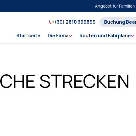
Angebot für Familien und 
+(30) 2810 399899
Buchung Bea
Startseite
Die Firma
Routen und Fahrpläne
SCHE STRECKEN