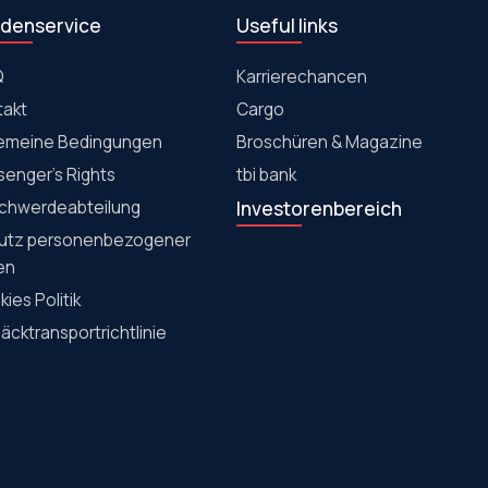
denservice
Useful links
Q
Karrierechancen
takt
Cargo
gemeine Bedingungen
Broschüren & Magazine
senger's Rights
tbi bank
chwerdeabteilung
Investorenbereich
utz personenbezogener
en
ies Politik
cktransportrichtlinie