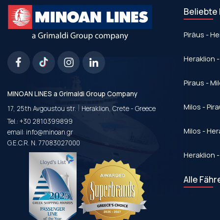
Beliebte
Piräus - He
Heraklion -
Piraus - Mi
MINOAN LINES a Grimaldi Group Company
|
Milos - Pir
17, 25th Avgoustou str.
Heraklion, Crete - Greece
Tel.:
+30 2810399899
Milos - Her
email:
info@minoan.gr
G.E.C.R. N. 77083027000
Heraklion -
Alle Fähr