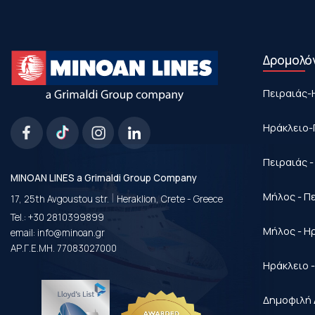
Δρομολό
Πειραιάς-
Ηράκλειο-
Πειραιάς 
MINOAN LINES a Grimaldi Group Company
|
Μήλος - Π
17, 25th Avgoustou str.
Heraklion, Crete - Greece
Tel.:
+30 2810399899
Μήλος - Η
email:
info@minoan.gr
ΑΡ.Γ.Ε.ΜΗ. 77083027000
Ηράκλειο 
Δημοφιλή 