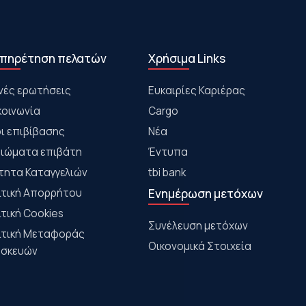
πηρέτηση πελατών
Χρήσιμα Links
νές ερωτήσεις
Ευκαιρίες Καριέρας
κοινωνία
Cargo
ι επιβίβασης
Νέα
αιώματα επιβάτη
Έντυπα
τητα Καταγγελιών
tbi bank
ιτική Απορρήτου
Ενημέρωση μετόχων
ιτική Cookies
Συνέλευση μετόχων
ιτική Μεταφοράς
Οικονομικά Στοιχεία
σκευών