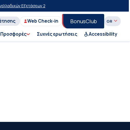
λλαδικών Εξετάσεων 2026
20% έκπτωση στην οικονομική θέση σε επι
BonusClub
άτησης
Web Check-in
Προσφορές
Συχνές ερωτήσεις
Accessibility