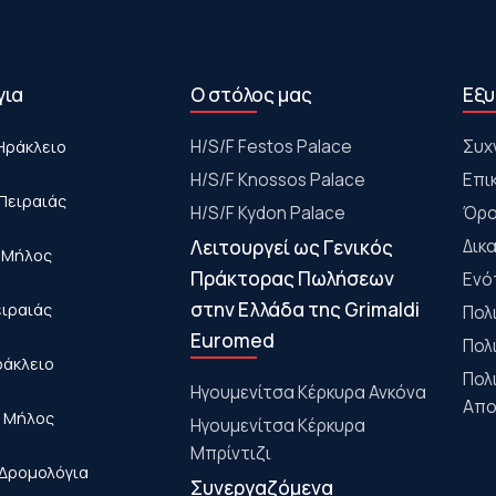
για
Ο στόλος μας
Εξυ
Ηράκλειο
Η/S/F Festos Palace
Συχ
H/S/F Knossos Palace
Επι
Πειραιάς
H/S/F Kydon Palace
Όρο
Λειτουργεί ως Γενικός
Δικ
- Μήλος
Πράκτορας Πωλήσεων
Ενό
στην Ελλάδα της Grimaldi
ειραιάς
Πολ
Euromed
Πολ
ράκλειο
Πολ
Ηγουμενίτσα Κέρκυρα Ανκόνα
Απο
- Μήλος
Ηγουμενίτσα Κέρκυρα
Μπρίντιζι
Δρομολόγια
Συνεργαζόμενα