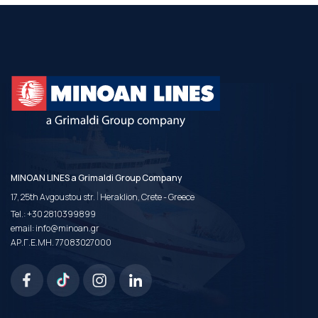
MINOAN LINES a Grimaldi Group Company
|
17, 25th Avgoustou str.
Heraklion, Crete - Greece
Tel.:
+30 2810399899
email:
info@minoan.gr
ΑΡ.Γ.Ε.ΜΗ. 77083027000