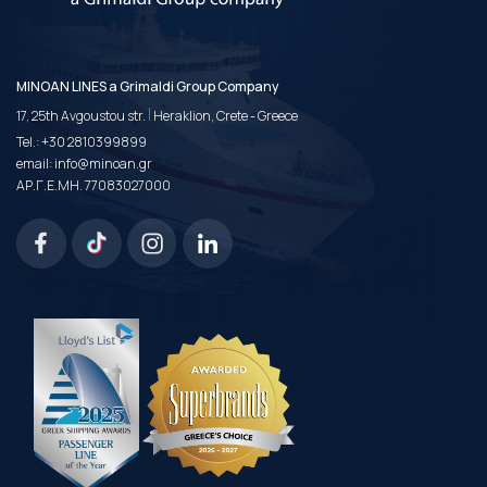
MINOAN LINES a Grimaldi Group Company
|
17, 25th Avgoustou str.
Heraklion, Crete - Greece
Tel.:
+30 2810399899
email:
info@minoan.gr
ΑΡ.Γ.Ε.ΜΗ. 77083027000