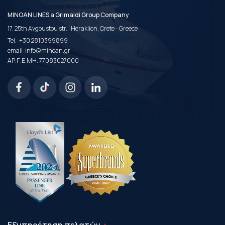
MINOAN LINES a Grimaldi Group Company
|
17, 25th Avgoustou str.
Heraklion, Crete - Greece
Tel.:
+30 2810399899
email:
info@minoan.gr
ΑΡ.Γ.Ε.ΜΗ. 77083027000
Εξυπηρέτηση πελατών