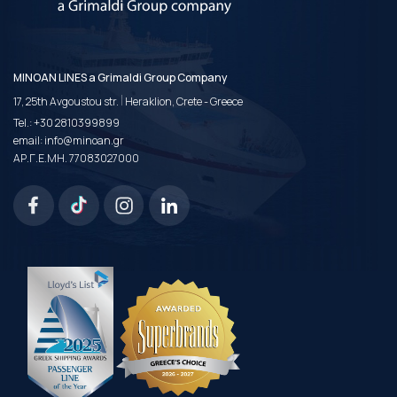
MINOAN LINES a Grimaldi Group Company
|
17, 25th Avgoustou str.
Heraklion, Crete - Greece
Tel.:
+30 2810399899
email:
info@minoan.gr
ΑΡ.Γ.Ε.ΜΗ. 77083027000