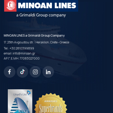
MINOAN LINES a Grimaldi Group Company
|
17, 25th Avgoustou str.
Heraklion, Crete - Greece
Tel.:
+30 2810399899
email:
info@minoan.gr
ΑΡ.Γ.Ε.ΜΗ. 77083027000