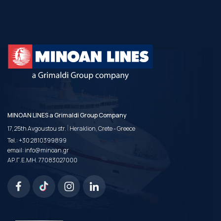
MINOAN LINES a Grimaldi Group Company
|
17, 25th Avgoustou str.
Heraklion, Crete - Greece
Tel.:
+30 2810399899
email:
info@minoan.gr
ΑΡ.Γ.Ε.ΜΗ. 77083027000