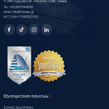
|
17, 25th Avgoustou str.
Heraklion, Crete - Greece
Tel.:
+30 2810399899
email:
info@minoan.gr
ΑΡ.Γ.Ε.ΜΗ. 77083027000
Εξυπηρέτηση πελατών
Συχνές ερωτήσεις