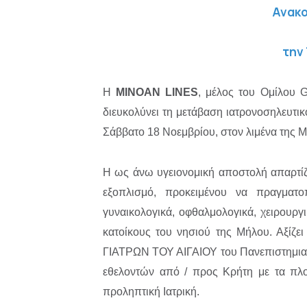
Ανακο
την
Η
MINOAN
LINES
, μέλος του Ομίλου G
διευκολύνει τη μετάβαση ιατρονοσηλευτι
Σάββατο 18 Νοεμβρίου, στον λιμένα της Μή
Η ως άνω υγειονομική αποστολή απαρτίζε
εξοπλισμό, προκειμένου να πραγματοπ
γυναικολογικά, οφθαλμολογικά, χειρουργ
κατοίκους του νησιού της Μήλου. Αξίζε
ΓIATΡΩΝ ΤΟΥ ΑΙΓΑΙΟΥ του Πανεπιστημιακ
εθελοντών από / προς Κρήτη με τα πλοί
προληπτική Ιατρική.