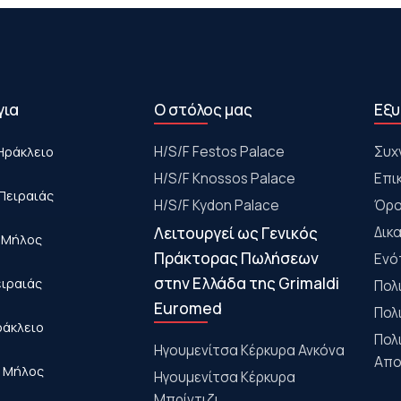
για
Ο στόλος μας
Εξυ
Ηράκλειο
Η/S/F Festos Palace
Συχ
H/S/F Knossos Palace
Επι
Πειραιάς
H/S/F Kydon Palace
Όρο
Λειτουργεί ως Γενικός
Δικ
- Μήλος
Πράκτορας Πωλήσεων
Ενό
στην Ελλάδα της Grimaldi
ειραιάς
Πολ
Euromed
Πολ
ράκλειο
Πολ
Ηγουμενίτσα Κέρκυρα Ανκόνα
Απο
- Μήλος
Ηγουμενίτσα Κέρκυρα
Μπρίντιζι