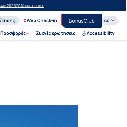
έκπτωση στην οικονομική θέση σε επιλεγμένα δρομολόγια θέρους 20
BonusClub
άτησης
Web Check-in
Προσφορές
Συχνές ερωτήσεις
Accessibility