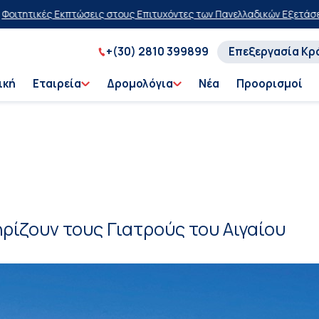
κπτώσεις στους Επιτυχόντες των Πανελλαδικών Εξετάσεων 2026
20% 
+(30) 2810 399899
Επεξεργασία Κρ
ική
Εταιρεία
Δρομολόγια
Νέα
Προορισμοί
ρίζουν τους Γιατρούς του Αιγαίου