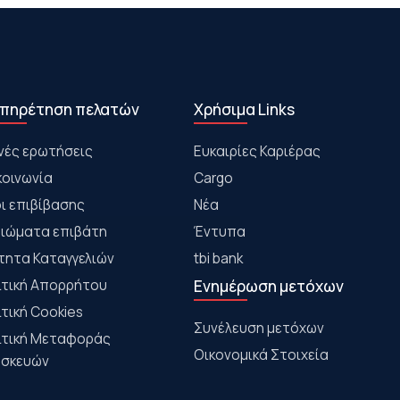
πηρέτηση πελατών
Χρήσιμα Links
νές ερωτήσεις
Ευκαιρίες Καριέρας
κοινωνία
Cargo
ι επιβίβασης
Νέα
αιώματα επιβάτη
Έντυπα
τητα Καταγγελιών
tbi bank
ιτική Απορρήτου
Ενημέρωση μετόχων
ιτική Cookies
Συνέλευση μετόχων
ιτική Μεταφοράς
Οικονομικά Στοιχεία
σκευών