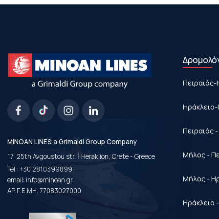
Δρομολό
Πειραιάς-
Ηράκλειο-
Πειραιάς 
MINOAN LINES a Grimaldi Group Company
|
Μήλος - Π
17, 25th Avgoustou str.
Heraklion, Crete - Greece
Tel.:
+30 2810399899
Μήλος - Η
email:
info@minoan.gr
ΑΡ.Γ.Ε.ΜΗ. 77083027000
Ηράκλειο 