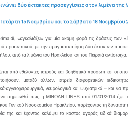
ινώνει δύο έκτακτες προσεγγίσεις στον λιμένα της 
 Τετάρτη 15 Νοεμβρίου και το Σάββατο 18 Νοεμβρίου 
rimaldi, «αγκαλιάζει» για μία ακόμη φορά τις δράσεις των
κού προσωπικού, με την πραγματοποίηση δύο έκτακτων προσεγ
λου, από τα λιμάνια του Ηρακλείου και του Πειραιά αντίστοιχα.
ται από εθελοντές ιατρούς και βοηθητικό προσωπικό, οι οποίο
οιήσουν, μεταξύ άλλων, ιατρεία διαφορετικών ειδικοτή
ικά-αγγειοχειρουργικά, νευρολογικά και ψυχιατρικά – και να 
ι να σημειωθεί πως η MINOAN LINES από 01/01/2014 έχει «υ
ού Γενικού Νοσοκομείου Ηρακλείου, παρέχοντας τη δυνατότητ
α της και έχοντας καλύψει το κόστος αγοράς ειδικά διαμο