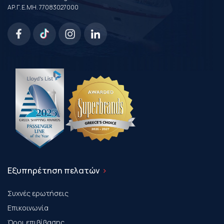
ΑΡ.Γ.Ε.ΜΗ. 77083027000
Εξυπηρέτηση πελατών
Συχνές ερωτήσεις
Επικοινωνία
Όροι επιβίβασης