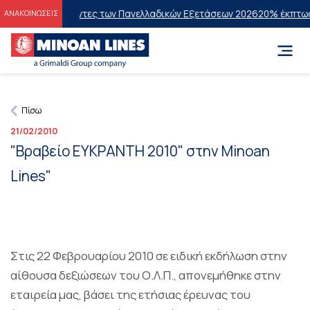
στους Επιτυχόντες των Πανελλαδικών Εξετάσεων 2026
20% έκπτωση στ
ΑΝΑΚΟΙΝΩΣΕΙΣ
Πίσω
21/02/2010
"Βραβείο ΕΥΚΡΑΝΤΗ 2010" στην Minoan
Lines"
Στις 22 Φεβρουαρίου 2010 σε ειδική εκδήλωση στην
αίθουσα δεξιώσεων του Ο.Λ.Π., απονεμήθηκε στην
εταιρεία μας, βάσει της ετήσιας έρευνας του