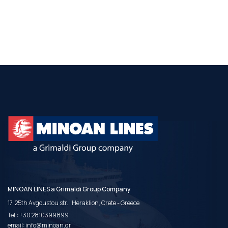
MINOAN LINES a Grimaldi Group Company
|
17, 25th Avgoustou str.
Heraklion, Crete - Greece
Tel.:
+30 2810399899
email:
info@minoan.gr