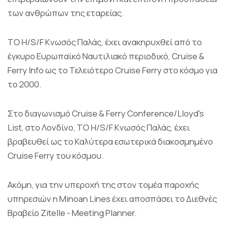
των ανθρώπων της εταρείας.
ΤΟ H/S/F Κνωσός Παλάς, έχει ανακηρυχθεί από το
έγκυρο Ευρωπαϊκό Ναυτιλιακό περιοδικό, Cruise &
Ferry Info ως το Τελειότερο Cruise Ferry στο κόσμο για
το 2000.
Στο διαγωνισμό Cruise & Ferry Conference/Lloyd's
List, στο Λονδίνο, ΤΟ H/S/F Κνωσός Παλάς, έχει
βραβευθεί ως το Καλύτερα εσωτερικά διακοσμημένο
Cruise Ferry του κόσμου.
Ακόμη, για την υπεροχή της στον τομέα παροχής
υπηρεσιών η Minoan Lines έχει αποσπάσει το Διεθνές
Βραβείο Ζitelle - Meeting Planner.