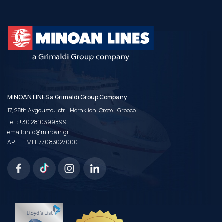
MINOAN LINES a Grimaldi Group Company
|
17, 25th Avgoustou str.
Heraklion, Crete - Greece
Tel.:
+30 2810399899
email:
info@minoan.gr
ΑΡ.Γ.Ε.ΜΗ. 77083027000