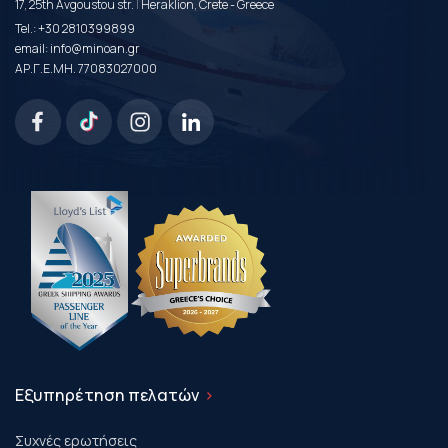
|
17, 25th Avgoustou str.
Heraklion, Crete - Greece
Tel.:
+30 2810399899
email:
info@minoan.gr
ΑΡ.Γ.Ε.ΜΗ. 77083027000
Εξυπηρέτηση πελατών
Συχνές ερωτήσεις