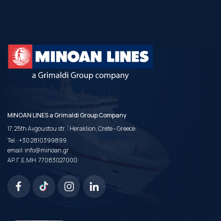
MINOAN LINES a Grimaldi Group Company
|
17, 25th Avgoustou str.
Heraklion, Crete - Greece
Tel.:
+30 2810399899
email:
info@minoan.gr
ΑΡ.Γ.Ε.ΜΗ. 77083027000