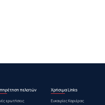
πηρέτηση πελατών
Χρήσιμα Links
νές ερωτήσεις
Ευκαιρίες Καριέρας