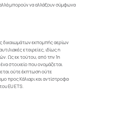
ι αλλά μπορούν να αλλάξουν σύμφωνα
ίας δικαιωμάτων εκπομπής αερίων
τιλιακές εταιρείες, ιδίως η
. Ως εκ τούτου, από την 1η
ί ένα στοιχείο που ονομάζεται
έχεται ούτε έκπτωση ούτε
μο προς Κάλιαρι και αντίστροφα·
του EU ETS.