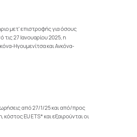
ήριο μετ’ επιστροφής για όσους
ό τις 27 Ιανουαρίου 2025, η
νκόνα-Ηγουμενίτσα και Ανκόνα-
χωρήσεις από 27/1/25 και από/προς
η, κόστος EU ETS* και εξαιρούνται οι