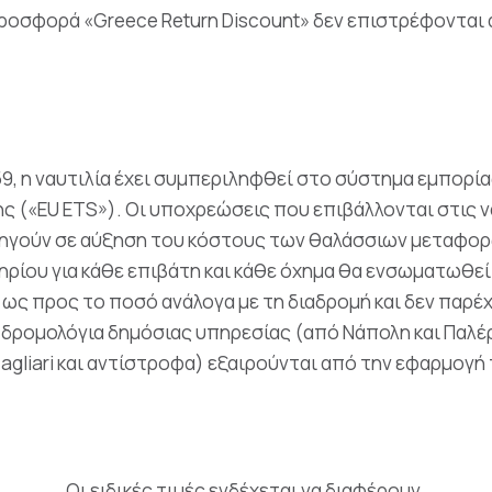
 προσφορά «Greece Return Discount» δεν επιστρέφοντα
959, η ναυτιλία έχει συμπεριληφθεί στο σύστημα εμπορ
(«EU ETS»). Οι υποχρεώσεις που επιβάλλονται στις ναυ
γούν σε αύξηση του κόστους των θαλάσσιων μεταφορών
τηρίου για κάθε επιβάτη και κάθε όχημα θα ενσωματωθε
ι ως προς το ποσό ανάλογα με τη διαδρομή και δεν παρ
 δρομολόγια δημόσιας υπηρεσίας (από Νάπολη και Παλέρ
Cagliari και αντίστροφα) εξαιρούνται από την εφαρμογή 
Οι ειδικές τιμές ενδέχεται να διαφέρουν.