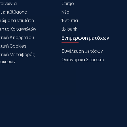
κοινωνία
Cargo
ι επιβίβασης
Νέα
αιώματα επιβάτη
Έντυπα
τητα Καταγγελιών
tbi bank
ιτική Απορρήτου
Ενημέρωση μετόχων
ιτική Cookies
Συνέλευση μετόχων
ιτική Μεταφοράς
Οικονομικά Στοιχεία
σκευών