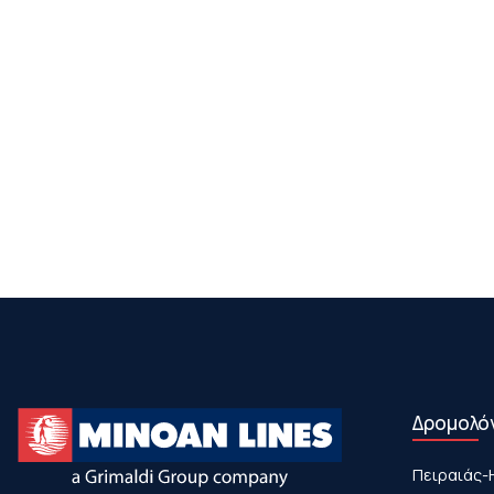
Δρομολό
Πειραιάς-