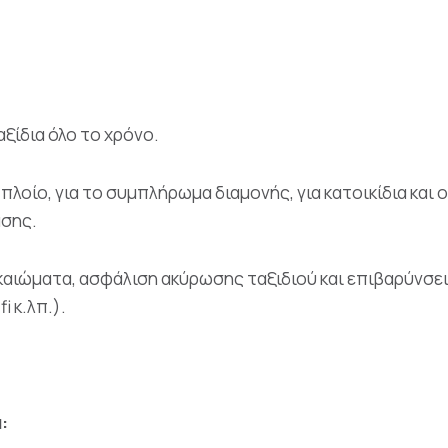
αξίδια όλο το χρόνο.
 πλοίο, για το συμπλήρωμα διαμονής, για κατοικίδια και
ασης.
καιώματα, ασφάλιση ακύρωσης ταξιδιού και επιβαρύνσεις
i κ.λπ.).
: