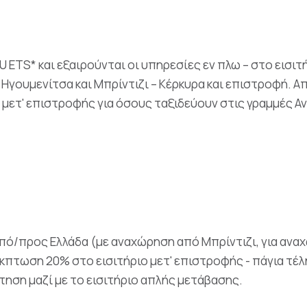
 ETS* και εξαιρούνται οι υπηρεσίες εν πλω – στο εισιτ
 Ηγουμενίτσα και Μπρίντιζι – Κέρκυρα και επιστροφή. Απ
ο μετ' επιστροφής για όσους ταξιδεύουν στις γραμμές Α
από/προς Ελλάδα (με αναχώρηση από Μπρίντιζι, για ανα
 έκπτωση 20% στο εισιτήριο μετ' επιστροφής - πάγια τέλ
άτηση μαζί με το εισιτήριο απλής μετάβασης.