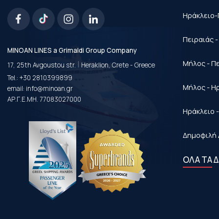
Ηράκλειο-
Πειραιάς 
MINOAN LINES a Grimaldi Group Company
|
Μήλος - Π
17, 25th Avgoustou str.
Heraklion, Crete - Greece
Tel.:
+30 2810399899
Μήλος - Η
email:
info@minoan.gr
ΑΡ.Γ.Ε.ΜΗ. 77083027000
Ηράκλειο 
Δημοφιλή 
ΟΛΑ ΤΑ 