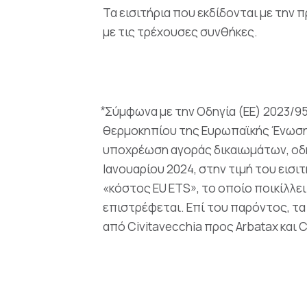
Τα εισιτήρια που εκδίδονται με την
με τις τρέχουσες συνθήκες.
⃰ Σύμφωνα με την Οδηγία (ΕΕ) 2023/
θερμοκηπίου της Ευρωπαϊκής Ένωσης 
υποχρέωση αγοράς δικαιωμάτων, οδη
Ιανουαρίου 2024, στην τιμή του εισι
«κόστος EU ETS», το οποίο ποικίλλε
επιστρέφεται. Επί του παρόντος, τα
από Civitavecchia προς Arbatax και 