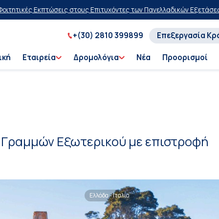
Εκπτώσεις στους Επιτυχόντες των Πανελλαδικών Εξετάσεων 2026
20%
+(30) 2810 399899
Επεξεργασία Κρ
ική
Εταιρεία
Δρομολόγια
Νέα
Προορισμοί
 Γραμμών Εξωτερικού με επιστροφή
Ελλάδα - Ιταλία