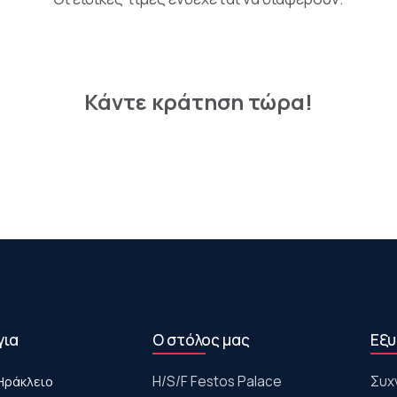
Κάντε κράτηση τώρα!
για
Ο στόλος μας
Εξυ
Ηράκλειο
Η/S/F Festos Palace
Συχ