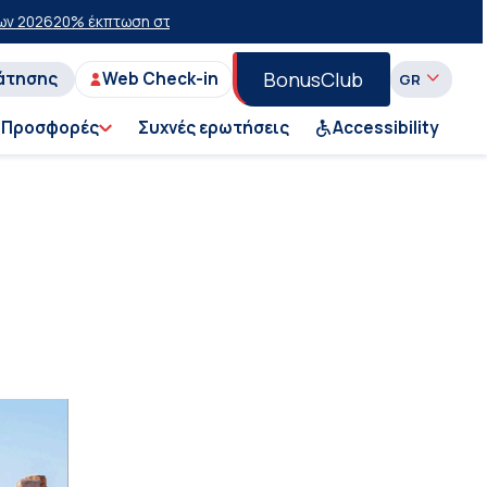
 έκπτωση στην οικονομική θέση σε επιλεγμένα δρομολόγια θέρους 2
BonusClub
άτησης
Web Check-in
Προσφορές
Συχνές ερωτήσεις
Accessibility