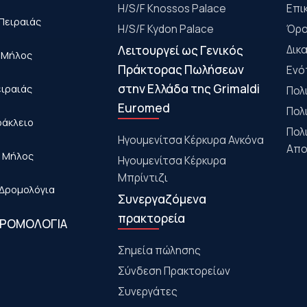
H/S/F Knossos Palace
Επι
Πειραιάς
H/S/F Kydon Palace
Όρο
Λειτουργεί ως Γενικός
Δικ
- Μήλος
Πράκτορας Πωλήσεων
Ενό
στην Ελλάδα της Grimaldi
ειραιάς
Πολ
Euromed
Πολ
ράκλειο
Πολ
Ηγουμενίτσα Κέρκυρα Ανκόνα
Απο
- Μήλος
Ηγουμενίτσα Κέρκυρα
Μπρίντιζι
Δρομολόγια
Συνεργαζόμενα
πρακτορεία
ΔΡΟΜΟΛΟΓΙΑ
Σημεία πώλησης
Σύνδεση Πρακτορείων
Συνεργάτες