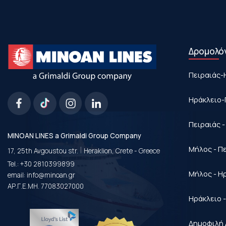
Δρομολό
Πειραιάς-
Ηράκλειο-
Πειραιάς 
MINOAN LINES a Grimaldi Group Company
|
Μήλος - Π
17, 25th Avgoustou str.
Heraklion, Crete - Greece
Tel.:
+30 2810399899
Μήλος - Η
email:
info@minoan.gr
ΑΡ.Γ.Ε.ΜΗ. 77083027000
Ηράκλειο 
Δημοφιλή 