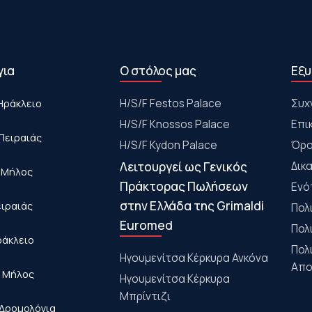
για
Ο στόλος μας
Εξυ
Ηράκλειο
Η/S/F Festos Palace
Συχ
H/S/F Knossos Palace
Επι
Πειραιάς
H/S/F Kydon Palace
Όρο
Λειτουργεί ως Γενικός
Δικ
- Μήλος
Πράκτορας Πωλήσεων
Ενό
στην Ελλάδα της Grimaldi
ειραιάς
Πολ
Euromed
Πολ
ράκλειο
Πολ
Ηγουμενίτσα Κέρκυρα Ανκόνα
Απο
- Μήλος
Ηγουμενίτσα Κέρκυρα
Μπρίντιζι
Δρομολόγια