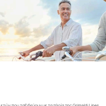
τών που ταξιδεύουν με τα πλοία της Grimaldi Lines.