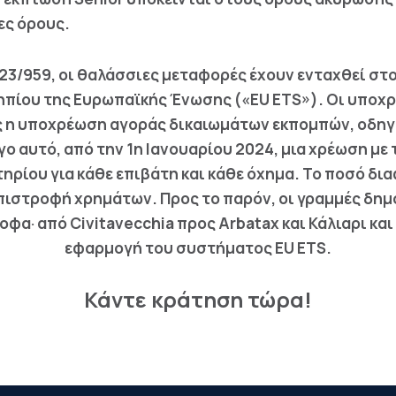
ες όρους.
023/959, οι θαλάσσιες μεταφορές έχουν ενταχθεί σ
πίου της Ευρωπαϊκής Ένωσης («EU ETS»). Οι υποχρ
ίως η υποχρέωση αγοράς δικαιωμάτων εκπομπών, οδη
ο αυτό, από την 1η Ιανουαρίου 2024, μια χρέωση με 
ηρίου για κάθε επιβάτη και κάθε όχημα. Το ποσό δια
επιστροφή χρημάτων. Προς το παρόν, οι γραμμές δημ
οφα· από Civitavecchia προς Arbatax και Κάλιαρι κα
εφαρμογή του συστήματος EU ETS.
Κάντε κράτηση τώρα!