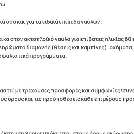
νω.
ά όσο και για τα ειδικά επίπεδα ναύλων.
ά στον ακτοπλοϊκό ναύλο για επιβάτες ηλικίας 60 ετ
ληρώματα διαμονής (θέσεις και καμπίνες), οχήματα, 
 ασφαλιστικά προγράμματα.
υαστεί με τρέχουσες προσφορές και συμφωνίες/συν
ους όρους και τις προϋποθέσεις κάθε επιμέρους πρ
ην έκπτωση Senior υπόκεινται στους όρους ακύρωσης