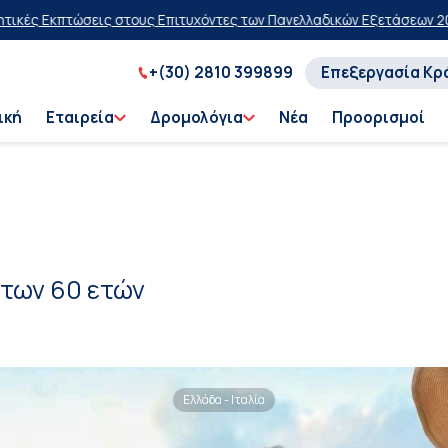
ώσεις στους Επιτυχόντες των Πανελλαδικών Εξετάσεων 2026
20% έκπ
+(30) 2810 399899
Επεξεργασία Κρ
ική
Εταιρεία
Δρομολόγια
Νέα
Προορισμοί
των 60 ετών
Ελλάδα - Ιταλία