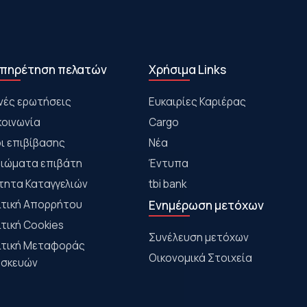
πηρέτηση πελατών
Χρήσιμα Links
νές ερωτήσεις
Ευκαιρίες Καριέρας
κοινωνία
Cargo
ι επιβίβασης
Νέα
αιώματα επιβάτη
Έντυπα
τητα Καταγγελιών
tbi bank
ιτική Απορρήτου
Ενημέρωση μετόχων
ιτική Cookies
Συνέλευση μετόχων
ιτική Μεταφοράς
Οικονομικά Στοιχεία
σκευών