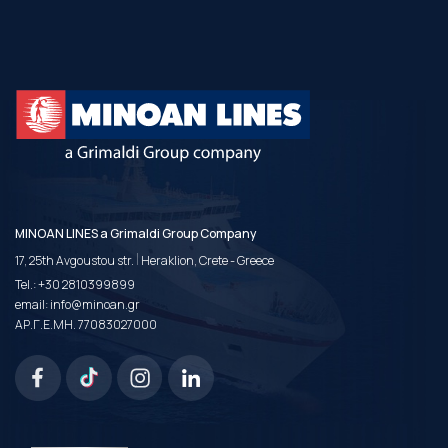
MINOAN LINES a Grimaldi Group Company
|
17, 25th Avgoustou str.
Heraklion, Crete - Greece
Tel.:
+30 2810399899
email:
info@minoan.gr
ΑΡ.Γ.Ε.ΜΗ. 77083027000