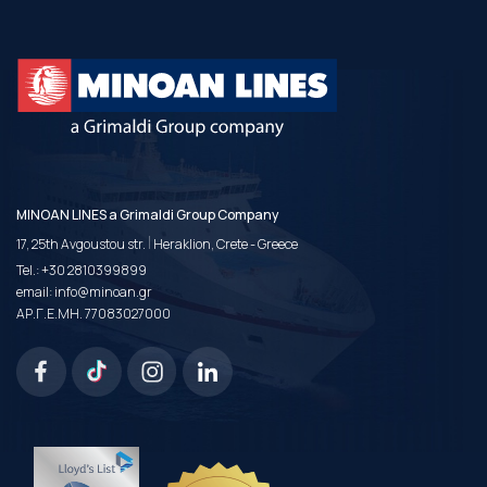
MINOAN LINES a Grimaldi Group Company
|
17, 25th Avgoustou str.
Heraklion, Crete - Greece
Tel.:
+30 2810399899
email:
info@minoan.gr
ΑΡ.Γ.Ε.ΜΗ. 77083027000