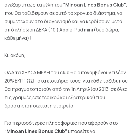
ανεξαρτήτως τα μέλη του "
Minoan Lines Bonus Club"
,
που θα ταξιδέψουν σε αυτό το χρονικό διάστημα, να
συμμετέχουν στο διαγωνισμό και να κερδίσουν, μετά
από κλήρωση ΔΕΚΑ ( 10 ) Apple iPad mini (δύο δώρα,
κάθε μήνα) !
Κι' ακόμη,
ΟΛΑ τα ΧΡΥΣΑ ΜΕΛΗ του club θα απολαμβάνουν πλέον
20% ΕΚΠΤΩΣΗ στα εισιτήρια τους, για κάθε ταξίδι που
θα πραγματοποιούν από την 1η Απριλίου 2013, σε όλες
τις γραμμές εσωτερικού και εξωτερικού που
δραστηριοποιείται η εταιρεία.
Για περισσότερες πληροφορίες που αφορούν στο
“Minoan Lines Bonus Club”
μπορείτε να