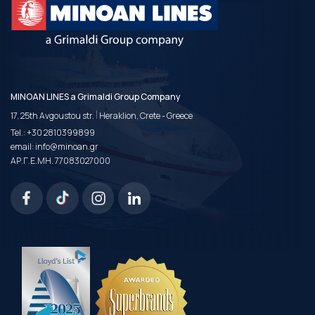
MINOAN LINES a Grimaldi Group Company
|
17, 25th Avgoustou str.
Heraklion, Crete - Greece
Tel.:
+30 2810399899
email:
info@minoan.gr
ΑΡ.Γ.Ε.ΜΗ. 77083027000