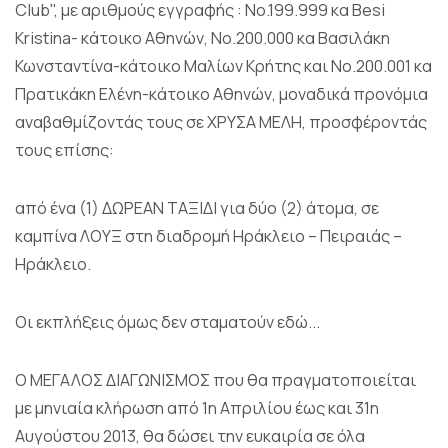
Club", με αριθμούς εγγραφής : Νο.199.999 κα Besi
Kristina- κάτοικο Αθηνών, Νο.200.000 κα Βασιλάκη
Κωνσταντίνα-κάτοικο Μαλίων Κρήτης και Νο.200.001 κα
Πρατικάκη Ελένη-κάτοικο Αθηνών, μοναδικά προνόμια
αναβαθμίζοντάς τους σε ΧΡΥΣΑ ΜΕΛΗ, προσφέροντάς
τους επίσης:
από ένα (1) ΔΩΡΕΑΝ ΤΑΞΙΔΙ για δύο (2) άτομα, σε
καμπίνα ΛΟΥΞ στη διαδρομή Ηράκλειο – Πειραιάς –
Ηράκλειο.
Οι εκπλήξεις όμως δεν σταματούν εδώ...
Ο ΜΕΓΑΛΟΣ ΔΙΑΓΩΝΙΣΜΟΣ που θα πραγματοποιείται
με μηνιαία κλήρωση από 1η Απριλίου έως και 31η
Αυγούστου 2013, θα δώσει την ευκαιρία σε όλα