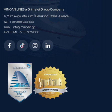
MINOAN LINES a Grimaldi Group Company
|
17, 25th Avgoustou str.
Heraklion, Crete - Greece
Tel.:
+30 2810399899
email:
info@minoan.gr
ΑΡ.Γ.Ε.ΜΗ. 77083027000