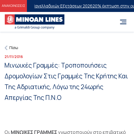
τυχόντες των Πανελλαδικών Εξετάσεων 2026
20% έκπτωση στην οικον
ΑΝΑΚΟΙΝΩΣΕΙΣ
Πίσω
21/11/2016
Μινωικές Γραμμές: Τροποποιήσεις
Δρομολογίων Στις Γραμμές Της Κρήτης Και
Της Αδριατικής, Λόγω της 24ωρής
Απεργίας Της Π.Ν.Ο
Οι
ΜΙΝΩΙΚΕΣ ΓΡΑΜΜΕΣ
γνωστοποιούν στο επιβατικό