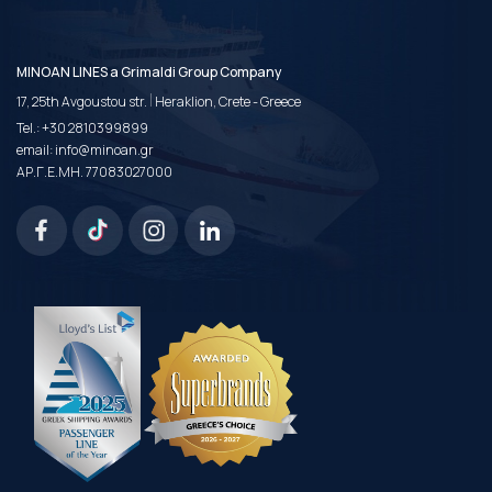
MINOAN LINES a Grimaldi Group Company
|
17, 25th Avgoustou str.
Heraklion, Crete - Greece
Tel.:
+30 2810399899
email:
info@minoan.gr
ΑΡ.Γ.Ε.ΜΗ. 77083027000