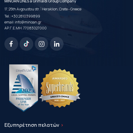
MINOAN LINES a Grimaldi Group Company
|
17, 25th Avgoustou str.
Heraklion, Crete - Greece
Tel.:
+30 2810399899
email:
info@minoan.gr
ΑΡ.Γ.Ε.ΜΗ. 77083027000
Εξυπηρέτηση πελατών