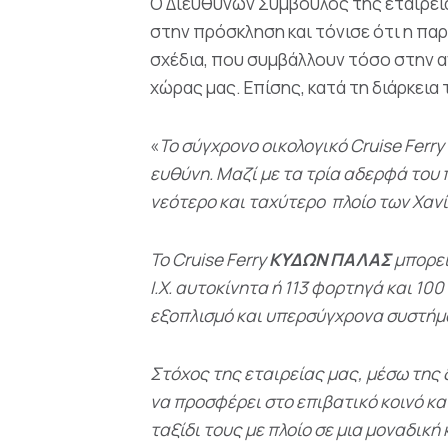
Ο Διευθύνων Σύμβουλος της εταιρεία
στην πρόσκληση και τόνισε ότι η πα
σχέδια, που συμβάλλουν τόσο στην α
χώρας μας. Επίσης, κατά τη διάρκεια
«
Το σύγχρονο οικολογικό Cruise Ferry
ευθύνη. Μαζί με τα τρία αδερφά του 
νεότερο και ταχύτερο πλοίο των Χανί
Το Cruise Ferry
ΚΥΔΩΝ ΠΑΛΑΣ
μπορεί
Ι.Χ. αυτοκίνητα ή 113 φορτηγά και 10
εξοπλισμό και υπερσύγχρονα συστήμ
Στόχος της εταιρείας μας, μέσω της 
να προσφέρει στο επιβατικό κοινό κα
ταξίδι τους με πλοί