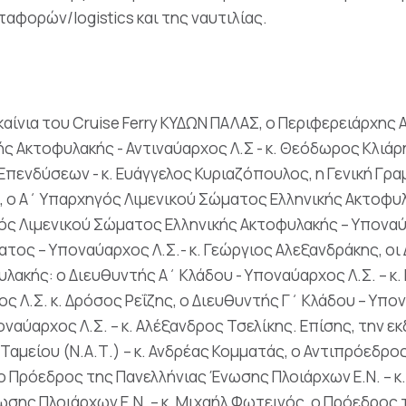
ταφορών/logistics και της ναυτιλίας.
αίνια του Cruise Ferry ΚΥΔΩΝ ΠΑΛΑΣ, ο Περιφερειάρχης Α
ς Ακτοφυλακής - Αντιναύαρχος Λ.Σ - κ. Θεόδωρος Κλιάρη
 Επενδύσεων - κ. Ευάγγελος Κυριαζόπουλος, η Γενική Γρ
υ, ο Α΄ Υπαρχηγός Λιμενικού Σώματος Ελληνικής Ακτοφυλα
ς Λιμενικού Σώματος Ελληνικής Ακτοφυλακής – Υποναύαρ
τος – Υποναύαρχος Λ.Σ.- κ. Γεώργιος Αλεξανδράκης, οι
λακής: ο Διευθυντής Α΄ Κλάδου - Υποναύαρχος Λ.Σ. – κ
ς Λ.Σ. κ. Δρόσος Ρεΐζης, ο Διευθυντής Γ΄ Κλάδου – Υπον
ποναύαρχος Λ.Σ. – κ. Αλέξανδρος Τσελίκης. Επίσης, την
αμείου (Ν.Α.Τ.) – κ. Ανδρέας Κομματάς, ο Αντιπρόεδρο
, ο Πρόεδρος της Πανελλήνιας Ένωσης Πλοιάρχων Ε.Ν. – κ
ωσης Πλοιάρχων Ε.Ν. – κ. Μιχαήλ Φωτεινός, ο Πρόεδρος