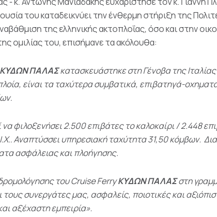
ς - κ. Αντώνης Μανιαδάκης ευχαρίστησε τον κ. Γιάννη 
ρουσία του καταδεικνύει την ένθερμη στήριξη της Πολιτ
ναβάθμιση της ελληνικής ακτοπλοΐας, όσο και στην οικ
 της ομιλίας του, επισήμανε τα ακόλουθα:
ΚΥΔΩΝ ΠΑΛΑΣ
κατασκευάστηκε στη Γένοβα της Ιταλίας 
πλοία, είναι τα ταχύτερα συμβατικά, επιβατηγά-οχηματ
ων.
 να φιλοξενήσει 2.500 επιβάτες το καλοκαίρι / 2.448 επι
0 Ι.Χ.. Αναπτύσσει υπηρεσιακή ταχύτητα 31,50 κόμβων. Δ
ατα ασφάλειας και πλοήγησης.
δρομολόγησης του Cruise Ferry
ΚΥΔΩΝ ΠΑΛΑΣ
στη γραμ
ι τους συνεργάτες μας, ασφαλείς, ποιοτικές και αξιόπι
ο σε μια μοναδική και αξέχαστη