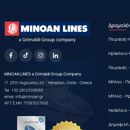
Δρομολό
Πειραιάς-
Ηράκλειο-
Πειραιάς 
MINOAN LINES a Grimaldi Group Company
|
Μήλος - Π
17, 25th Avgoustou str.
Heraklion, Crete - Greece
Tel.:
+30 2810399899
Μήλος - Η
email:
info@minoan.gr
ΑΡ.Γ.Ε.ΜΗ. 77083027000
Ηράκλειο 
Δημοφιλή 