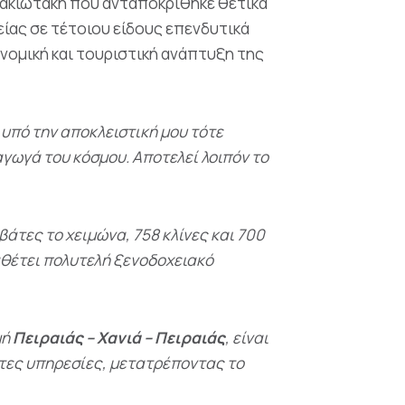
Πλακιωτάκη που ανταποκρίθηκε θετικά
είας σε τέτοιου είδους επενδυτικά
ονομική και τουριστική ανάπτυξη της
υπό την αποκλειστική μου τότε
αγωγά του κόσμου. Αποτελεί λοιπόν το
βάτες το χειμώνα, 758 κλίνες και 700
ιαθέτει πολυτελή ξενοδοχειακό
μή
Πειραιάς – Χανιά – Πειραιάς
, είναι
στες υπηρεσίες, μετατρέποντας το
 εμπειρία».