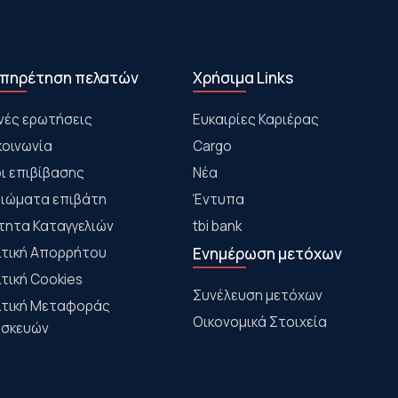
πηρέτηση πελατών
Χρήσιμα Links
νές ερωτήσεις
Ευκαιρίες Καριέρας
κοινωνία
Cargo
ι επιβίβασης
Νέα
αιώματα επιβάτη
Έντυπα
τητα Καταγγελιών
tbi bank
ιτική Απορρήτου
Ενημέρωση μετόχων
ιτική Cookies
Συνέλευση μετόχων
ιτική Μεταφοράς
Οικονομικά Στοιχεία
σκευών