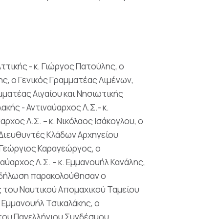
ττικής - κ. Γιώργος Πατούλης, ο
ς, ο Γενικός Γραμματέας Λιμένων,
αμματέας Αιγαίου και Νησιωτικής
κής - Αντιναύαρχος Λ.Σ.- κ.
χος Λ.Σ. – κ. Νικόλαος Ισάκογλου, ο
 Διευθυντές Κλάδων Αρχηγείου
. Γεώργιος Καραγεώργος, ο
αύαρχος Λ.Σ. – κ. Εμμανουήλ Κανάλης,
 εκδήλωση παρακολούθησαν ο
ς του Ναυτικού Απομαχικού Ταμείου
. Εμμανουήλ Τσικαλάκης, ο
 του Πανελλήνιου Συνδέσμου