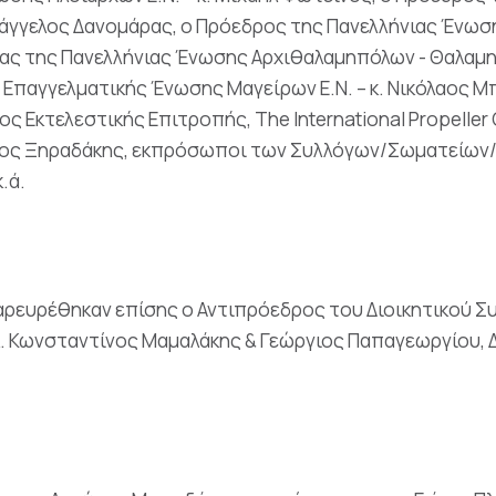
 Ευάγγελος Δανομάρας, ο Πρόεδρος της Πανελλήνιας Έ
αμίας της Πανελλήνιας Ένωσης Αρχιθαλαμηπόλων - Θαλαμηπ
 Επαγγελματικής Ένωσης Μαγείρων Ε.Ν. – κ. Νικόλαος 
 Εκτελεστικής Επιτροπής, The International Propeller C
 Γιώργος Ξηραδάκης, εκπρόσωποι των Συλλόγων/Σωματεί
κ.ά.
ρευρέθηκαν επίσης ο Αντιπρόεδρος του Διοικητικού Συ
.κ. Κωνσταντίνος Μαμαλάκης & Γεώργιος Παπαγεωργίου, Δ