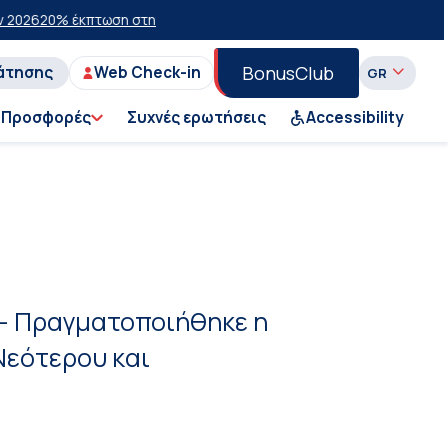
έκπτωση στην οικονομική θέση σε επιλεγμένα δρομολόγια θέρους 20
BonusClub
άτησης
Web Check-in
Προσφορές
Συχνές ερωτήσεις
Accessibility
 - Πραγματοποιήθηκε η
Νεότερου και