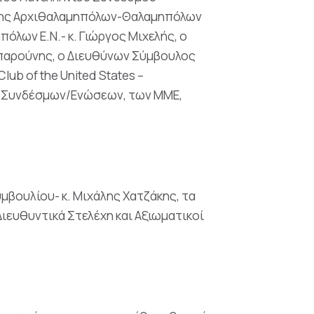
νωσης Αρχιθαλαμηπόλων-Θαλαμηπόλων
όλων Ε.Ν.- κ. Γιώργος Μιχελής, ο
Μπαρούνης, ο Διευθύνων Σύμβουλος
lub of the United States –
ων/Συνδέσμων/Ενώσεων, των ΜΜΕ,
μβουλίου- κ. Μιχάλης Χατζάκης, τα
ιευθυντικά Στελέχη και Αξιωματικοί