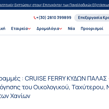
Εκπτώσεις στους Επιτυχόντες των Πανελλαδικών Εξετάσεων 2026
20% 
+(30) 2810 399899
Επεξεργασία Κρ
ική
Εταιρεία
Δρομολόγια
Νέα
Προορισμοί
Γραμμές : CRUISE FERRY ΚΥΔΩΝ ΠΑΛΑΣ
όγησης του Οικολογικού, Ταχύτερου, 
των Χανίων