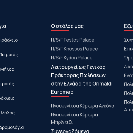
για
Ο στόλος μας
Εξυ
Ηράκλειο
Η/S/F Festos Palace
Συχ
H/S/F Knossos Palace
Επι
Πειραιάς
H/S/F Kydon Palace
Όρο
Λειτουργεί ως Γενικός
Δικ
- Μήλος
Πράκτορας Πωλήσεων
Ενό
στην Ελλάδα της Grimaldi
ειραιάς
Πολ
Euromed
Πολ
ράκλειο
Πολ
Ηγουμενίτσα Κέρκυρα Ανκόνα
Απο
- Μήλος
Ηγουμενίτσα Κέρκυρα
Μπρίντιζι
Δρομολόγια
Συνεργαζόμενα