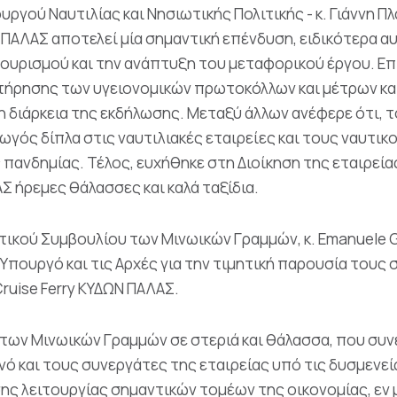
ργού Ναυτιλίας και Νησιωτικής Πολιτικής - κ. Γιάννη Πλ
 ΠΑΛΑΣ αποτελεί μία σημαντική επένδυση, ειδικότερα αυ
υρισμού και την ανάπτυξη του μεταφορικού έργου. Επί
 τήρησης των υγειονομικών πρωτοκόλλων και μέτρων κα
 διάρκεια της εκδήλωσης. Μεταξύ άλλων ανέφερε ότι, τ
ωγός δίπλα στις ναυτιλιακές εταιρείες και τους ναυτικ
πανδημίας. Τέλος, ευχήθηκε στη Διοίκηση της εταιρείας
 ήρεμες θάλασσες και καλά ταξίδια.
ητικού Συμβουλίου των Μινωικών Γραμμών, κ. Emanuele 
 Υπουργό και τις Αρχές για την τιμητική παρουσία τους
ruise Ferry ΚΥΔΩΝ ΠΑΛΑΣ.
 των Μινωικών Γραμμών σε στεριά και θάλασσα, που συ
νό και τους συνεργάτες της εταιρείας υπό τις δυσμενεί
ης λειτουργίας σημαντικών τομέων της οικονομίας, εν