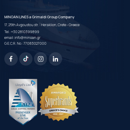
MINOAN LINES a Grimaldi Group Company
|
17, 25th Avgoustou str.
Heraklion, Crete - Greece
Tel.:
+30 2810399899
email:
info@minoan.gr
G.E.C.R. No.: 77083027000