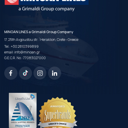
MINOAN LINES a Grimaldi Group Company
|
17, 25th Avgoustou str.
Heraklion, Crete - Greece
Tel.:
+30 2810399899
email:
info@minoan.gr
G.E.C.R. No.: 77083027000