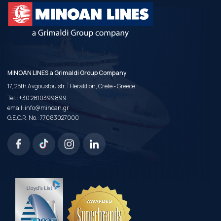
MINOAN LINES a Grimaldi Group Company
|
17, 25th Avgoustou str.
Heraklion, Crete - Greece
Tel.:
+30 2810399899
email:
info@minoan.gr
G.E.C.R. No.: 77083027000