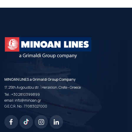
MINOAN LINES a Grimaldi Group Company
|
17, 25th Avgoustou str.
Heraklion, Crete - Greece
Tel.:
+30 2810399899
email:
info@minoan.gr
G.E.C.R. No.: 77083027000