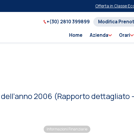
Offerta in Classe Econ
+(30) 2810 399899
Modifica Preno
Home
Azienda
Orari
 dell’anno 2006 (Rapporto dettagliato – I
Informazioni Finanziarie