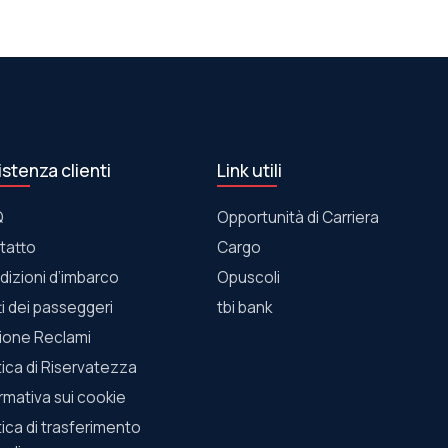
istenza clienti
Link utili
Q
Opportunità di Carriera
tatto
Cargo
dizioni d’imbarco
Οpuscoli
tti dei passeggeri
tbi bank
ione Reclami
tica di Riservatezza
rmativa sui cookie
tica di trasferimento