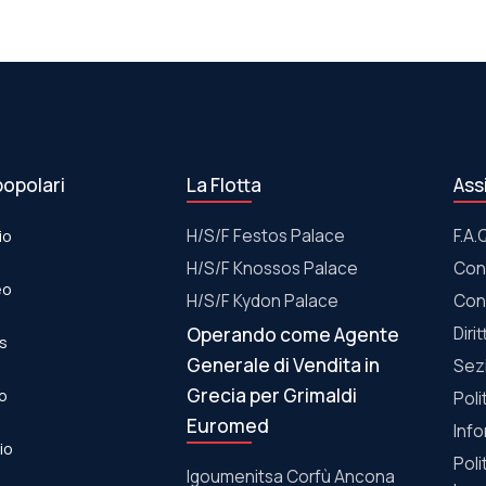
popolari
La Flotta
Ass
io
Η/S/F Festos Palace
F.A.
Η/S/F Knossos Palace
Con
eo
Η/S/F Kydon Palace
Con
Operando come Agente
Diri
os
Generale di Vendita in
Sez
Grecia per Grimaldi
eo
Poli
Euromed
Info
lio
Poli
Igoumenitsa Corfù Ancona