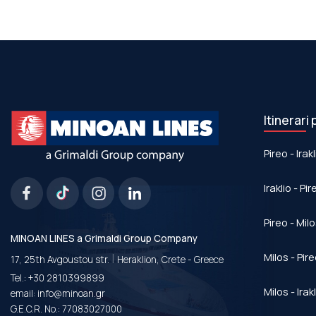
Itinerari 
Pireo - Irakl
Iraklio - Pir
Pireo - Mil
MINOAN LINES a Grimaldi Group Company
|
Milos - Pir
17, 25th Avgoustou str.
Heraklion, Crete - Greece
Tel.:
+30 2810399899
Milos - Irak
email:
info@minoan.gr
G.E.C.R. No.: 77083027000