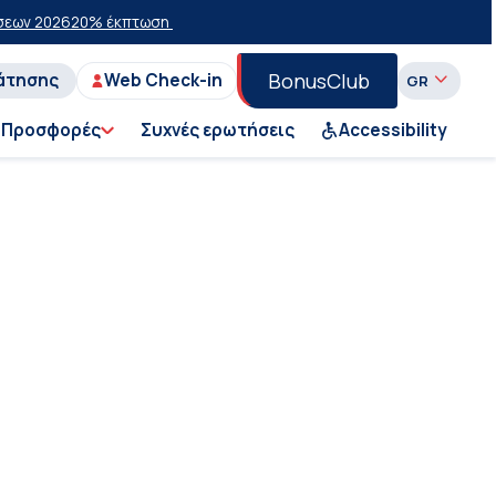
ν 2026
20% έκπτωση στην οικονομική θέση σε επιλεγμένα δρομολόγια
BonusClub
άτησης
Web Check-in
Προσφορές
Συχνές ερωτήσεις
Accessibility