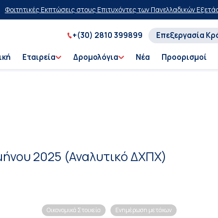
οιτητικές Εκπτώσεις στους Επιτυχόντες των Πανελλαδικών Εξετάσεω
+(30) 2810 399899
Επεξεργασία Κρ
ική
Εταιρεία
Δρομολόγια
Νέα
Προορισμοί
μήνου 2025 (Αναλυτικό ΔΧΠΧ)
Οικονομικά Στοιχεία
Ενημέρωση μετόχων