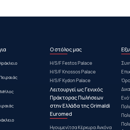
για
Ο στόλος μας
Εξυ
Ηράκλειο
Η/S/F Festos Palace
Συχ
H/S/F Knossos Palace
Επι
Πειραιάς
H/S/F Kydon Palace
Όρο
Λειτουργεί ως Γενικός
Δικ
- Μήλος
Πράκτορας Πωλήσεων
Ενό
στην Ελλάδα της Grimaldi
ειραιάς
Πολ
Euromed
Πολ
ράκλειο
Πολ
Ηγουμενίτσα Κέρκυρα Ανκόνα