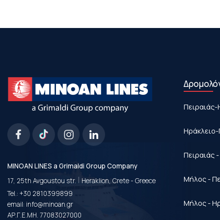
Δρομολό
Πειραιάς-
Ηράκλειο-
Πειραιάς 
MINOAN LINES a Grimaldi Group Company
|
Μήλος - Π
17, 25th Avgoustou str.
Heraklion, Crete - Greece
Tel.:
+30 2810399899
Μήλος - Η
email:
info@minoan.gr
ΑΡ.Γ.Ε.ΜΗ. 77083027000