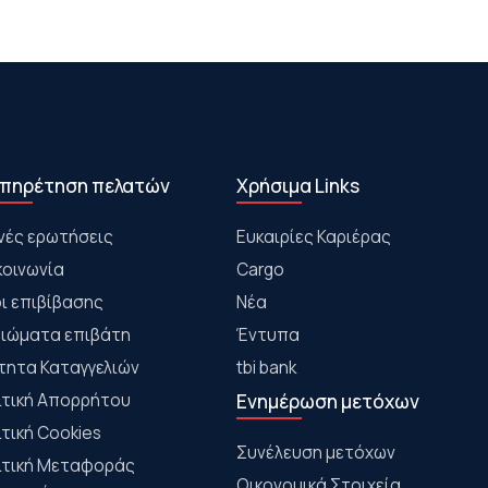
πηρέτηση πελατών
Χρήσιμα Links
νές ερωτήσεις
Ευκαιρίες Καριέρας
κοινωνία
Cargo
ι επιβίβασης
Νέα
αιώματα επιβάτη
Έντυπα
τητα Καταγγελιών
tbi bank
ιτική Απορρήτου
Ενημέρωση μετόχων
ιτική Cookies
Συνέλευση μετόχων
ιτική Μεταφοράς
Οικονομικά Στοιχεία