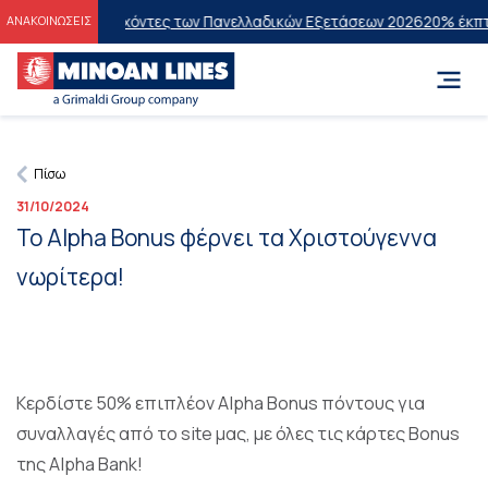
εις στους Επιτυχόντες των Πανελλαδικών Εξετάσεων 2026
20% έκπτωσ
ΑΝΑΚΟΙΝΩΣΕΙΣ
Πίσω
31/10/2024
Το Alpha Bonus φέρνει τα Χριστούγεννα
νωρίτερα!
Κερδίστε 50% επιπλέον Alpha Bonus πόντους για
συναλλαγές από το site μας, με όλες τις κάρτες Bonus
της Alpha Bank!