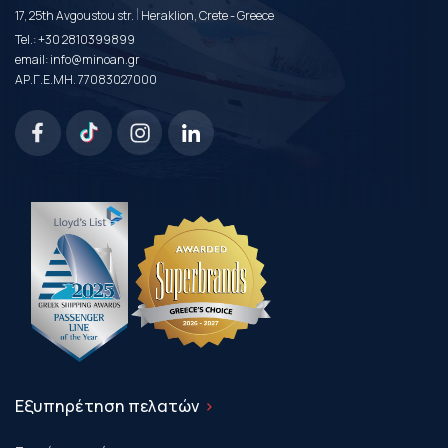
|
17, 25th Avgoustou str.
Heraklion, Crete - Greece
Tel.:
+30 2810399899
email:
info@minoan.gr
ΑΡ.Γ.Ε.ΜΗ. 77083027000
Εξυπηρέτηση πελατών