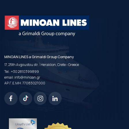
MINOAN LINES a Grimaldi Group Company
|
17, 25th Avgoustou str.
Heraklion, Crete - Greece
Tel.:
+30 2810399899
email:
info@minoan.gr
ΑΡ.Γ.Ε.ΜΗ. 77083027000