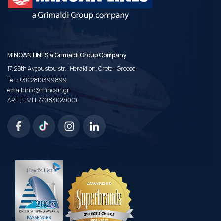
MINOAN LINES a Grimaldi Group Company
|
17, 25th Avgoustou str.
Heraklion, Crete - Greece
Tel.:
+30 2810399899
email:
info@minoan.gr
ΑΡ.Γ.Ε.ΜΗ. 77083027000