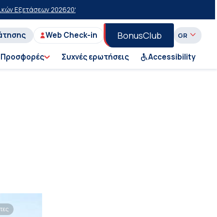
ετάσεων 2026
20% έκπτωση στην οικονομική θέση σε επιλεγμένα δρομ
BonusClub
άτησης
Web Check-in
Προσφορές
Συχνές ερωτήσεις
Accessibility
τες