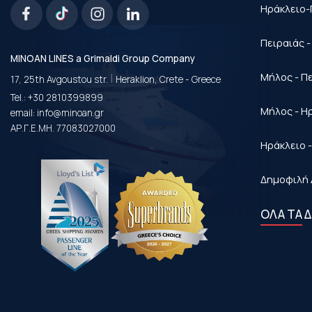
Ηράκλειο-
Πειραιάς 
MINOAN LINES a Grimaldi Group Company
|
Μήλος - Π
17, 25th Avgoustou str.
Heraklion, Crete - Greece
Tel.:
+30 2810399899
Μήλος - Η
email:
info@minoan.gr
ΑΡ.Γ.Ε.ΜΗ. 77083027000
Ηράκλειο 
Δημοφιλή 
ΟΛΑ ΤΑ 