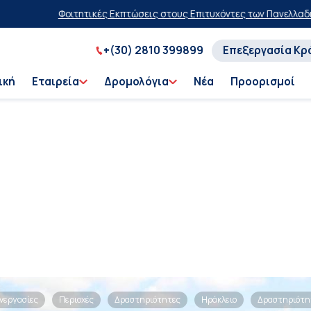
Φοιτητικές Εκπτώσεις στους Επιτυχόντες των Πανελλαδικών Εξ
+(30) 2810 399899
Επεξεργασία Κρ
ική
Εταιρεία
Δρομολόγια
Νέα
Προορισμοί
νεργασίες
Περιοχές
Δραστηριότητες
Ηράκλειο
Δραστηριότη