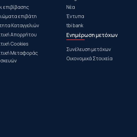
ι επιβίβασης
Νέα
αιώματα επιβάτη
Έντυπα
τητα Καταγγελιών
tbi bank
ιτική Απορρήτου
Ενημέρωση μετόχων
ιτική Cookies
Συνέλευση μετόχων
ιτική Μεταφοράς
Οικονομικά Στοιχεία
σκευών