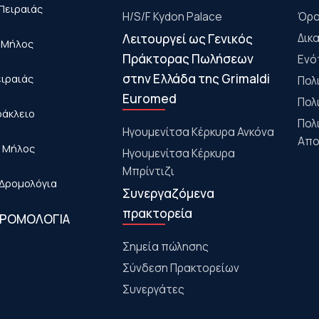
Πειραιάς
H/S/F Kydon Palace
Όρο
Λειτουργεί ως Γενικός
Δικ
- Μήλος
Πράκτορας Πωλήσεων
Ενό
στην Ελλάδα της Grimaldi
ειραιάς
Πολ
Euromed
Πολ
ράκλειο
Πολ
Ηγουμενίτσα Κέρκυρα Ανκόνα
Απο
- Μήλος
Ηγουμενίτσα Κέρκυρα
Μπρίντιζι
Δρομολόγια
Συνεργαζόμενα
πρακτορεία
ΔΡΟΜΟΛΟΓΙΑ
Σημεία πώλησης
Σύνδεση Πρακτορείων
Συνεργάτες