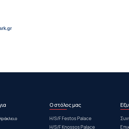
ark.gr
για
Ο στόλος μας
Εξυ
Ηράκλειο
Η/S/F Festos Palace
Συχ
H/S/F Knossos Palace
Επι