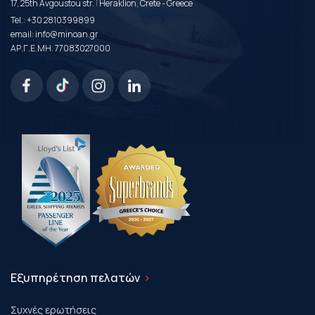
|
17, 25th Avgoustou str.
Heraklion, Crete - Greece
Tel.:
+30 2810399899
email:
info@minoan.gr
ΑΡ.Γ.Ε.ΜΗ. 77083027000
Εξυπηρέτηση πελατών
Συχνές ερωτήσεις