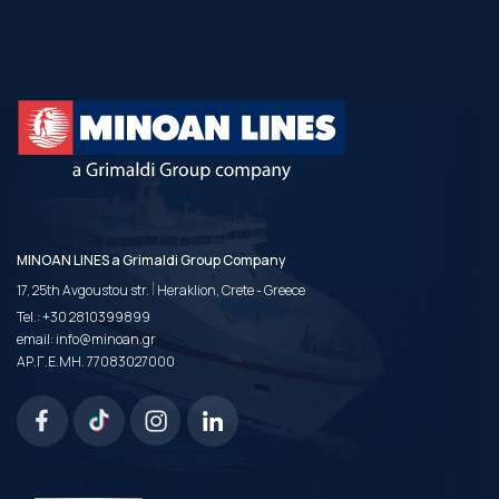
MINOAN LINES a Grimaldi Group Company
|
17, 25th Avgoustou str.
Heraklion, Crete - Greece
Tel.:
+30 2810399899
email:
info@minoan.gr
ΑΡ.Γ.Ε.ΜΗ. 77083027000