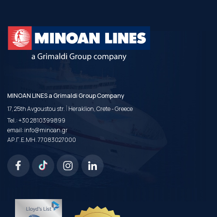
MINOAN LINES a Grimaldi Group Company
|
17, 25th Avgoustou str.
Heraklion, Crete - Greece
Tel.:
+30 2810399899
email:
info@minoan.gr
ΑΡ.Γ.Ε.ΜΗ. 77083027000