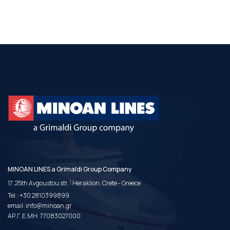
MINOAN LINES a Grimaldi Group Company
|
17, 25th Avgoustou str.
Heraklion, Crete - Greece
Tel.:
+30 2810399899
email:
info@minoan.gr
ΑΡ.Γ.Ε.ΜΗ. 77083027000