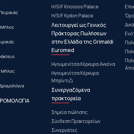
H/S/F Knossos Palace
Επι
Πειραιάς
H/S/F Kydon Palace
Όρο
Λειτουργεί ως Γενικός
Δικ
- Μήλος
Πράκτορας Πωλήσεων
Ενό
στην Ελλάδα της Grimaldi
ειραιάς
Πολ
Euromed
Πολ
ράκλειο
Πολ
Ηγουμενίτσα Κέρκυρα Ανκόνα
Απο
- Μήλος
Ηγουμενίτσα Κέρκυρα
Μπρίντιζι
Δρομολόγια
Συνεργαζόμενα
πρακτορεία
ΔΡΟΜΟΛΟΓΙΑ
Σημεία πώλησης
Σύνδεση Πρακτορείων
Συνεργάτες