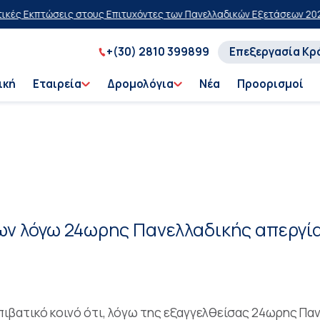
Εκπτώσεις στους Επιτυχόντες των Πανελλαδικών Εξετάσεων 2026
20% 
+(30) 2810 399899
Επεξεργασία Κρ
ική
Εταιρεία
Δρομολόγια
Νέα
Προορισμοί
ν λόγω 24ωρης Πανελλαδικής απεργί
ιβατικό κοινό ότι, λόγω της εξαγγελθείσας 24ωρης Παν