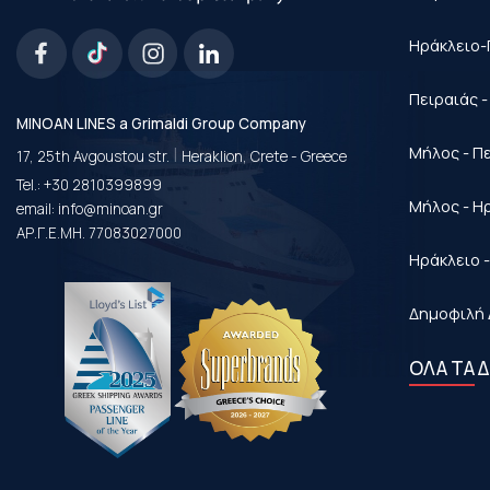
Ηράκλειο-
Πειραιάς 
MINOAN LINES a Grimaldi Group Company
|
Μήλος - Π
17, 25th Avgoustou str.
Heraklion, Crete - Greece
Tel.:
+30 2810399899
Μήλος - Η
email:
info@minoan.gr
ΑΡ.Γ.Ε.ΜΗ. 77083027000
Ηράκλειο 
Δημοφιλή 
ΟΛΑ ΤΑ 