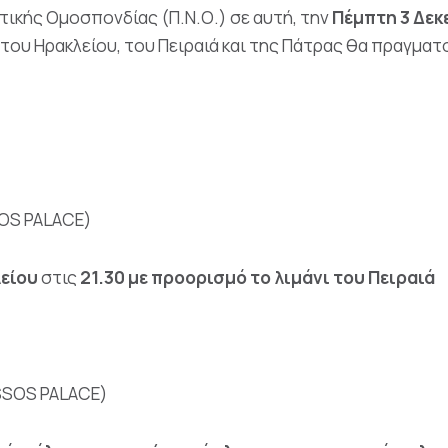
τικής Ομοσπονδίας (Π.Ν.Ο.) σε αυτή, την
Πέμπτη 3 Δεκ
α του Ηρακλείου, του Πειραιά και της Πάτρας θα πραγμ
TOS PALACE)
είου
στις
21.30
με προορισμό το λιμάνι του Πειραιά
SSOS PALACE)