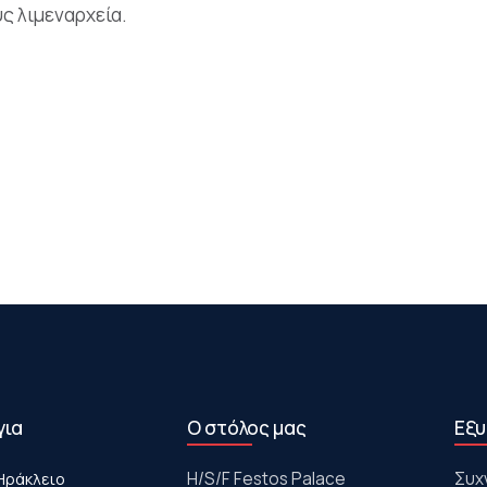
υς λιμεναρχεία.
για
Ο στόλος μας
Εξυ
Ηράκλειο
Η/S/F Festos Palace
Συχ