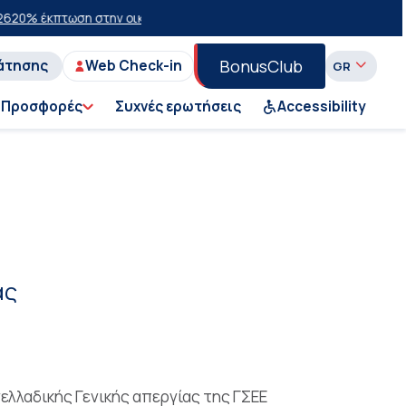
έκπτωση στην οικονομική θέση σε επιλεγμένα δρομολόγια θέρους 20
BonusClub
άτησης
Web Check-in
Προσφορές
Συχνές ερωτήσεις
Accessibility
ας
ελλαδικής Γενικής απεργίας της ΓΣΕΕ