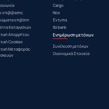
κοινωνία
Cargo
ι επιβίβασης
Νέα
αιώματα επιβάτη
Έντυπα
τητα Καταγγελιών
tbi bank
ιτική Απορρήτου
Ενημέρωση μετόχων
ιτική Cookies
Συνέλευση μετόχων
ιτική Μεταφοράς
Οικονομικά Στοιχεία
σκευών