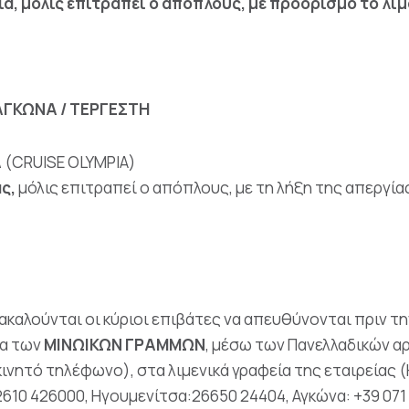
ιά,
μόλις επιτραπεί ο απόπλους, με προορισμό το λι
ΑΓΚΩΝΑ / ΤΕΡΓΕΣΤΗ
Α
(CRUISE OLYMPIA)
ς,
μόλις επιτραπεί ο απόπλους, με τη λήξη της απεργί
καλούνται οι κύριοι επιβάτες να απευθύνονται πριν τ
ία των
ΜΙΝΩΙΚΩΝ ΓΡΑΜΜΩΝ
, μέσω των Πανελλαδικών 
ινητό τηλέφωνο), στα λιμενικά γραφεία της εταιρείας (Η
 2610 426000, Ηγουμενίτσα:26650 24404, Αγκώνα: +39 07