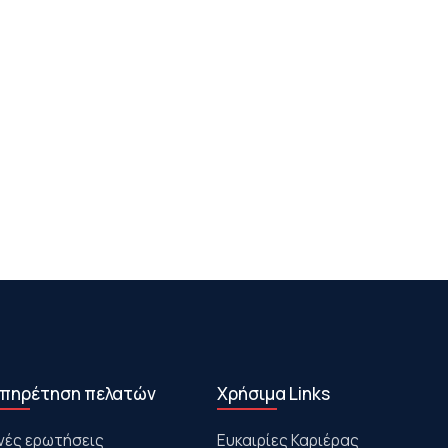
πηρέτηση πελατών
Χρήσιμα Links
νές ερωτήσεις
Ευκαιρίες Καριέρας