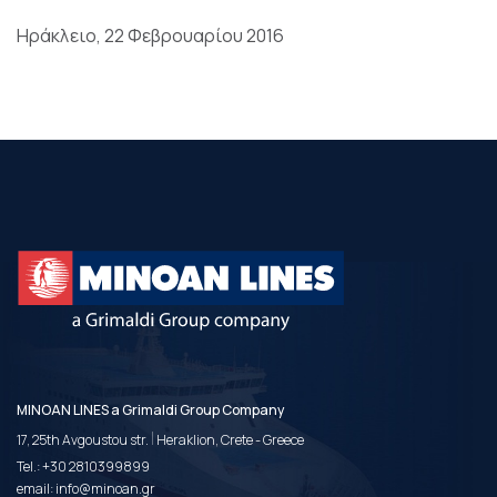
Ηράκλειο, 22 Φεβρουαρίου 2016
MINOAN LINES a Grimaldi Group Company
|
17, 25th Avgoustou str.
Heraklion, Crete - Greece
Tel.:
+30 2810399899
email:
info@minoan.gr