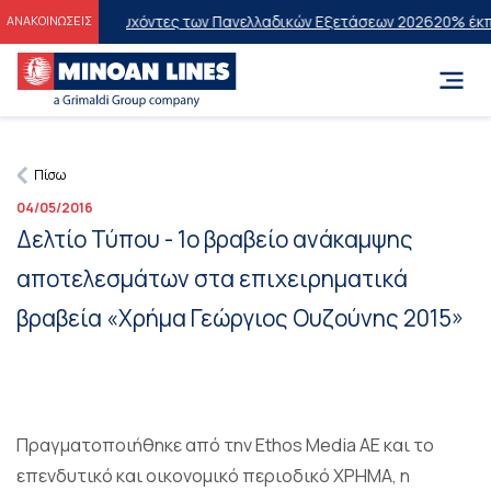
εις στους Επιτυχόντες των Πανελλαδικών Εξετάσεων 2026
20% έκπτωσ
ΑΝΑΚΟΙΝΩΣΕΙΣ
Πίσω
04/05/2016
Δελτίο Τύπου - 1ο βραβείο ανάκαμψης
αποτελεσμάτων στα επιχειρηματικά
βραβεία «Χρήμα Γεώργιος Ουζούνης 2015»
Πραγματοποιήθηκε από την Ethos Media ΑΕ και το
επενδυτικό και οικονομικό περιοδικό ΧΡΗΜΑ, η