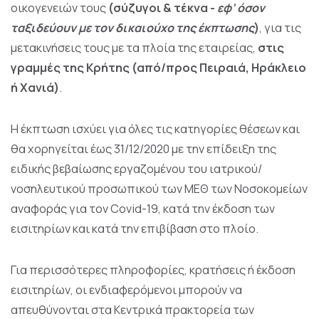
οικογενειών τους
(σύζυγοι & τέκνα -
εφ’ όσον
ταξιδεύουν με τον δικαιούχο της
έκπτωσης
)
, για τις
μετακινήσεις τους με τα πλοία της εταιρείας,
στις
γραμμές
της Κρήτης (από/προς Πειραιά, Ηράκλειο
ή Χανιά)
.
Η έκπτωση ισχύει για όλες τις κατηγορίες θέσεων και
θα χορηγείται έως 31/12/2020 με την επίδειξη της
ειδικής βεβαίωσης εργαζομένου του ιατρικού/
νοσηλευτικού προσωπικού των ΜΕΘ των Νοσοκομείων
αναφοράς για τον Covid-19, κατά την έκδοση των
εισιτηρίων και κατά την επιβίβαση στο πλοίο.
Για περισσότερες πληροφορίες, κρατήσεις ή έκδοση
εισιτηρίων, οι ενδιαφερόμενοι μπορούν να
απευθύνονται στα Κεντρικά πρακτορεία των