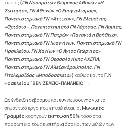
χώρας
(
ΓΝ Νοσημάτων Θώρακος Αθηνών «Η
Σωτηρία»
, ΓΝ Αθηνών «Ο Ευαγγελισμός»,
Πανεπιστημιακό ΓΝ «Αττικόν», ΓΝ Ελευσίνας
«Θριάσιο», Πανεπιστημιακό ΓΝ Λάρισας, ΓΝ Λαμίας,
Πανεπιστημιακό ΓΝ Πατρών «Παναγιά η Βοήθεια»,
Πανεπιστημιακό ΓΝ Ιωαννίνων, Πανεπιστημιακό ΓΝ
Ηρακλείου, ΓΝ Χανίων «Ο Άγιος Γεώργιος»,
Πανεπιστημιακό ΓΝ Θεσσαλονίκης ΑΧΕΠΑ,
Πανεπιστημιακό ΓΝ Αλεξανδρούπολης, ΓΝ
Πτολεμαΐδας «Μποδοσάκειο
»)
καθώς και το
Γ.Ν.
Ηρακλείου "ΒΕΝΙΖΕΛΕΙΟ-ΠΑΝΑΝΕΙΟ"
.
Ως ένδειξη σεβασμού και ευγνωμοσύνης για το
σημαντικό έργο που επιτελείται, οι
Μινωικές
Γραμμές
χορηγούν
έκπτωση 50%
τόσο στα
προσωπικά τους εισιτήρια όσο και των μελών των