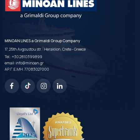
MINOAN LINES a Grimaldi Group Company
|
17, 25th Avgoustou str.
Heraklion, Crete - Greece
Tel.:
+30 2810399899
email:
info@minoan.gr
ΑΡ.Γ.Ε.ΜΗ. 77083027000